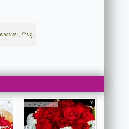
้านจอมทอง
,
บ้านดู่
,