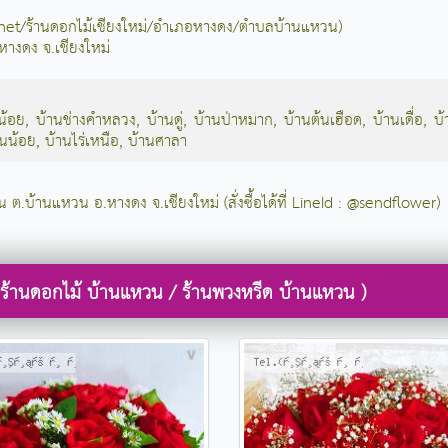
้.net/ร้านดอกไม้เชียงใหม่/อำเภอหางดง/ตำบลบ้านแหวน)
หางดง จ.เชียงใหม่
น้อย
,
บ้านช่างคำหลวง
,
บ้านดู่
,
บ้านป่าหมาก
,
บ้านต้นเฮือด
,
บ้านเดื่อ
,
บ
านน้อย
,
บ้านไร่เหนือ
,
บ้านศาลา
ใน ต.บ้านแหวน อ.หางดง จ.เชียงใหม่ (สั่งซื้อได้ที่ LineId : @sendflower)
 ร้านดอกไม้ บ้านแหวน / ร้านพวงหรีด บ้านแหวน )