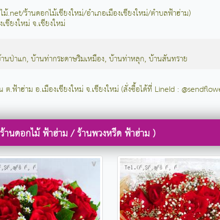
อกไม้.net/ร้านดอกไม้เชียงใหม่/อำเภอเมืองเชียงใหม่/ตำบลฟ้าฮ่าม)
งเชียงใหม่ จ.เชียงใหม่
้านป่าแก
,
บ้านท่ากระดาษริมเหมือง
,
บ้านท่าหลุก
,
บ้านสันทราย
 ต.ฟ้าฮ่าม อ.เมืองเชียงใหม่ จ.เชียงใหม่ (สั่งซื้อได้ที่ LineId : @sendflow
้านดอกไม้ ฟ้าฮ่าม / ร้านพวงหรีด ฟ้าฮ่าม )